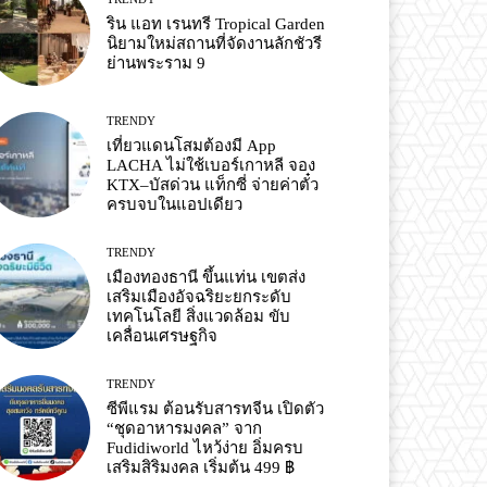
ริน แอท เรนทรี Tropical Garden
นิยามใหม่สถานที่จัดงานลักชัวรี
ย่านพระราม 9
TRENDY
เที่ยวแดนโสมต้องมี App
LACHA ไม่ใช้เบอร์เกาหลี จอง
KTX–บัสด่วน แท็กซี่ จ่ายค่าตั๋ว
ครบจบในแอปเดียว
TRENDY
เมืองทองธานี ขึ้นแท่น เขตส่ง
เสริมเมืองอัจฉริยะยกระดับ
เทคโนโลยี สิ่งแวดล้อม ขับ
เคลื่อนเศรษฐกิจ
TRENDY
ซีพีแรม ต้อนรับสารทจีน เปิดตัว
“ชุดอาหารมงคล” จาก
Fudidiworld ไหว้ง่าย อิ่มครบ
เสริมสิริมงคล เริ่มต้น 499 ฿