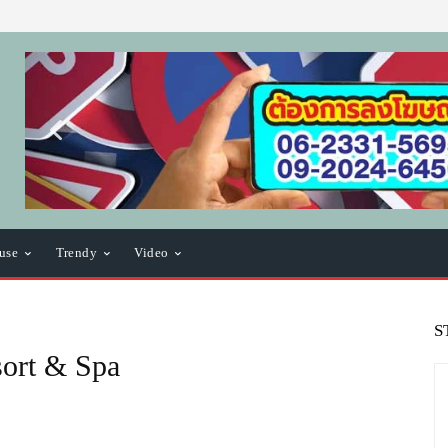
use
Trendy
Video
S
sort & Spa