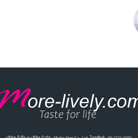
บริษัท มีเดีย อะเลิร์ท จำกัด : Media Alert Co., Ltd. โทรศัพท์ : 06-2331-5695