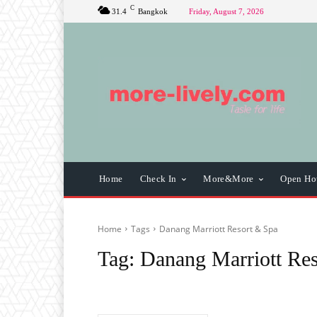
C
31.4
Bangkok
Friday, August 7, 2026
Home
Check In
More&More
Open Ho
Home
Tags
Danang Marriott Resort & Spa
Tag:
Danang Marriott Re