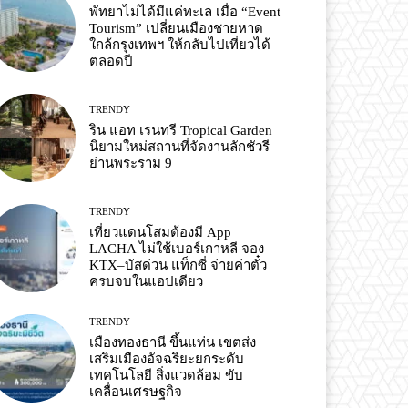
พัทยาไม่ได้มีแค่ทะเล เมื่อ “Event
Tourism” เปลี่ยนเมืองชายหาด
ใกล้กรุงเทพฯ ให้กลับไปเที่ยวได้
ตลอดปี
TRENDY
ริน แอท เรนทรี Tropical Garden
นิยามใหม่สถานที่จัดงานลักชัวรี
ย่านพระราม 9
TRENDY
เที่ยวแดนโสมต้องมี App
LACHA ไม่ใช้เบอร์เกาหลี จอง
KTX–บัสด่วน แท็กซี่ จ่ายค่าตั๋ว
ครบจบในแอปเดียว
TRENDY
เมืองทองธานี ขึ้นแท่น เขตส่ง
เสริมเมืองอัจฉริยะยกระดับ
เทคโนโลยี สิ่งแวดล้อม ขับ
เคลื่อนเศรษฐกิจ