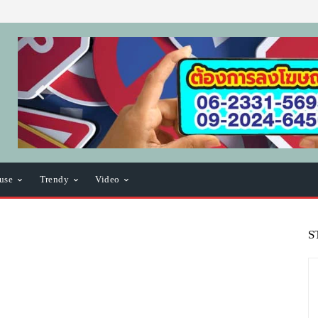
use
Trendy
Video
S