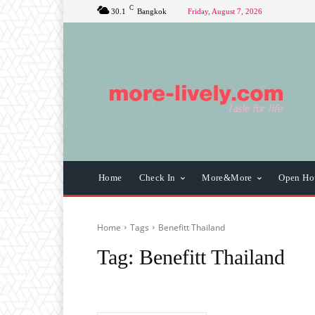
C
30.1
Bangkok
Friday, August 7, 2026
Home
Check In
More&More
Open Ho
Home
Tags
Benefitt Thailand
Tag:
Benefitt Thailand