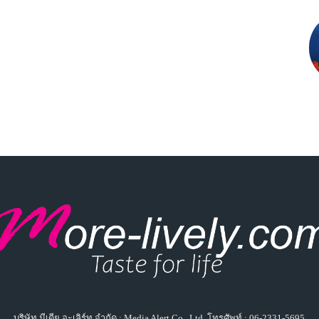
บริษัท มีเดีย อะเลิร์ท จำกัด : Media Alert Co., Ltd. โทรศัพท์ : 06-2331-5695