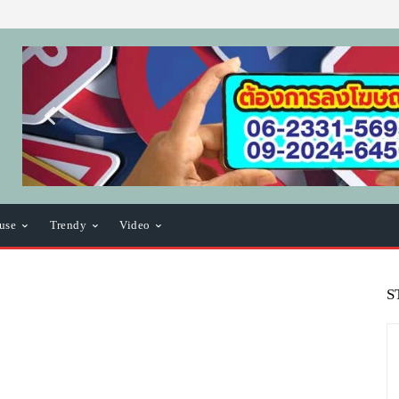
use
Trendy
Video
S