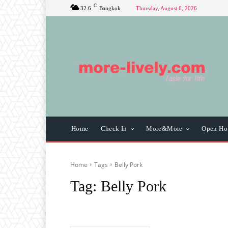
C
32.6
Bangkok
Thursday, August 6, 2026
Home
Check In
More&More
Open Ho
Home
Tags
Belly Pork
Tag:
Belly Pork