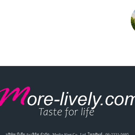
บริษัท มีเดีย อะเลิร์ท จำกัด : Media Alert Co., Ltd. โทรศัพท์ : 06-2331-5695