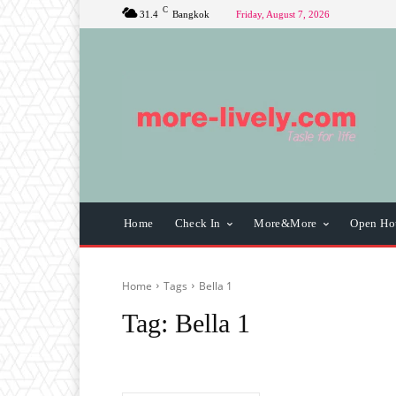
C
31.4
Bangkok
Friday, August 7, 2026
Home
Check In
More&More
Open Ho
Home
Tags
Bella 1
Tag:
Bella 1