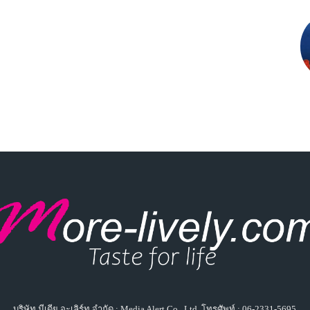
บริษัท มีเดีย อะเลิร์ท จำกัด : Media Alert Co., Ltd. โทรศัพท์ : 06-2331-5695