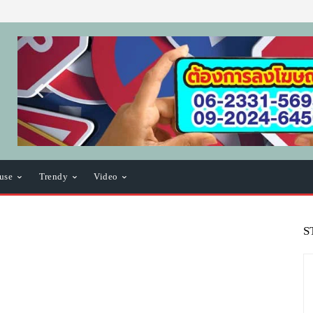
use
Trendy
Video
S