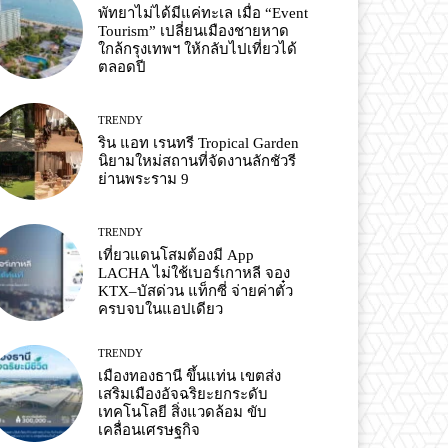
พัทยาไม่ได้มีแค่ทะเล เมื่อ “Event
Tourism” เปลี่ยนเมืองชายหาด
ใกล้กรุงเทพฯ ให้กลับไปเที่ยวได้
ตลอดปี
TRENDY
ริน แอท เรนทรี Tropical Garden
นิยามใหม่สถานที่จัดงานลักชัวรี
ย่านพระราม 9
TRENDY
เที่ยวแดนโสมต้องมี App
LACHA ไม่ใช้เบอร์เกาหลี จอง
KTX–บัสด่วน แท็กซี่ จ่ายค่าตั๋ว
ครบจบในแอปเดียว
TRENDY
เมืองทองธานี ขึ้นแท่น เขตส่ง
เสริมเมืองอัจฉริยะยกระดับ
เทคโนโลยี สิ่งแวดล้อม ขับ
เคลื่อนเศรษฐกิจ