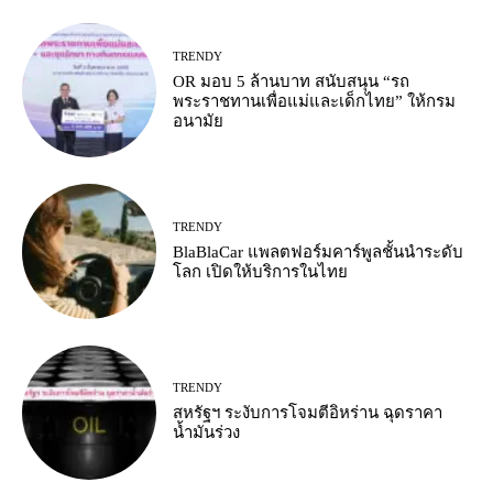
TRENDY
OR มอบ 5 ล้านบาท สนับสนุน “รถ
พระราชทานเพื่อแม่และเด็กไทย” ให้กรม
อนามัย
TRENDY
BlaBlaCar แพลตฟอร์มคาร์พูลชั้นนำระดับ
โลก เปิดให้บริการในไทย
TRENDY
สหรัฐฯ ระงับการโจมตีอิหร่าน ฉุดราคา
น้ำมันร่วง