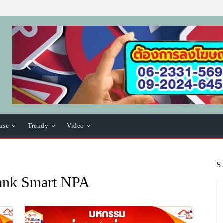
use
Trendy
Video
S
Bank Smart NPA