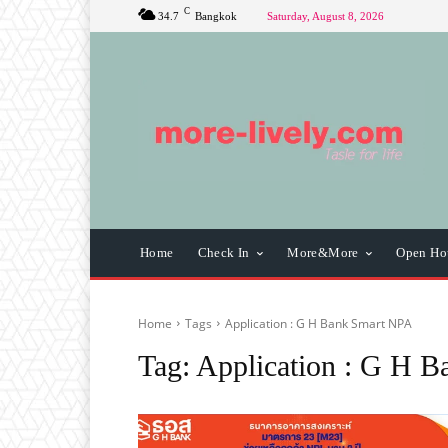
C
34.7
Bangkok
Saturday, August 8, 2026
Home
Check In
More&More
Open Ho
Home
Tags
Application : G H Bank Smart NPA
Tag:
Application : G H 