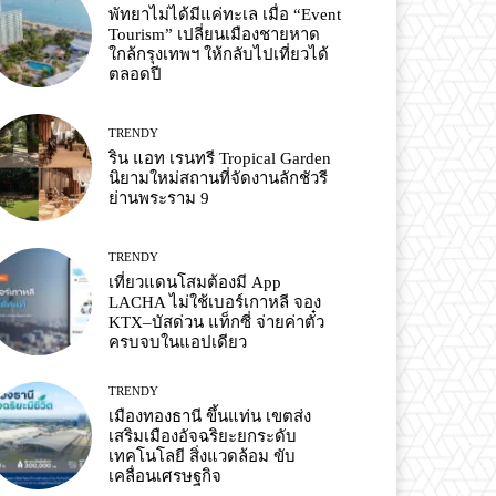
พัทยาไม่ได้มีแค่ทะเล เมื่อ “Event
Tourism” เปลี่ยนเมืองชายหาด
ใกล้กรุงเทพฯ ให้กลับไปเที่ยวได้
ตลอดปี
TRENDY
ริน แอท เรนทรี Tropical Garden
นิยามใหม่สถานที่จัดงานลักชัวรี
ย่านพระราม 9
TRENDY
เที่ยวแดนโสมต้องมี App
LACHA ไม่ใช้เบอร์เกาหลี จอง
KTX–บัสด่วน แท็กซี่ จ่ายค่าตั๋ว
ครบจบในแอปเดียว
TRENDY
เมืองทองธานี ขึ้นแท่น เขตส่ง
เสริมเมืองอัจฉริยะยกระดับ
เทคโนโลยี สิ่งแวดล้อม ขับ
เคลื่อนเศรษฐกิจ