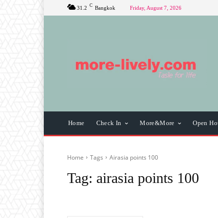
C
31.2
Bangkok
Friday, August 7, 2026
Home
Check In
More&More
Open Ho
Home
Tags
Airasia points 100
Tag:
airasia points 100