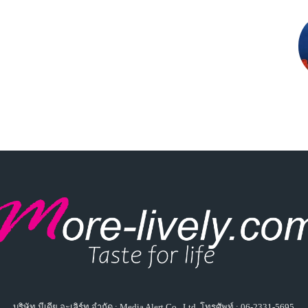
บริษัท มีเดีย อะเลิร์ท จำกัด : Media Alert Co., Ltd. โทรศัพท์ : 06-2331-5695