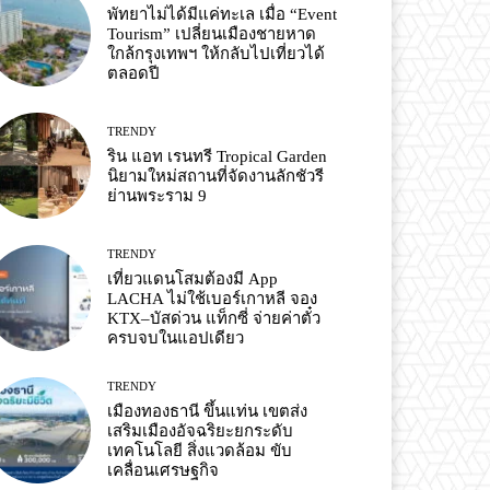
พัทยาไม่ได้มีแค่ทะเล เมื่อ “Event
Tourism” เปลี่ยนเมืองชายหาด
ใกล้กรุงเทพฯ ให้กลับไปเที่ยวได้
ตลอดปี
TRENDY
ริน แอท เรนทรี Tropical Garden
นิยามใหม่สถานที่จัดงานลักชัวรี
ย่านพระราม 9
TRENDY
เที่ยวแดนโสมต้องมี App
LACHA ไม่ใช้เบอร์เกาหลี จอง
KTX–บัสด่วน แท็กซี่ จ่ายค่าตั๋ว
ครบจบในแอปเดียว
TRENDY
เมืองทองธานี ขึ้นแท่น เขตส่ง
เสริมเมืองอัจฉริยะยกระดับ
เทคโนโลยี สิ่งแวดล้อม ขับ
เคลื่อนเศรษฐกิจ