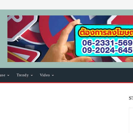
use
Trendy
Video
S