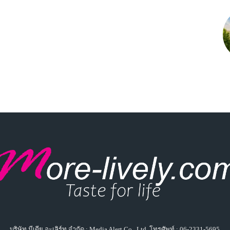
บริษัท มีเดีย อะเลิร์ท จำกัด : Media Alert Co., Ltd. โทรศัพท์ : 06-2331-5695