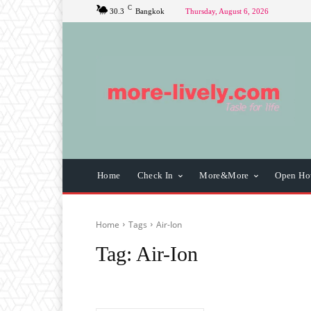
C
30.3
Bangkok
Thursday, August 6, 2026
Home
Check In
More&More
Open Ho
Home
Tags
Air-Ion
Tag:
Air-Ion