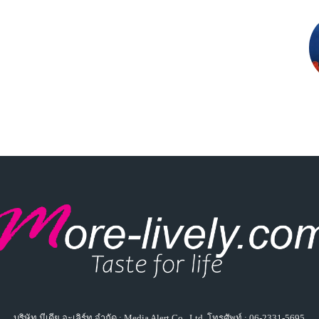
บริษัท มีเดีย อะเลิร์ท จำกัด : Media Alert Co., Ltd. โทรศัพท์ : 06-2331-5695