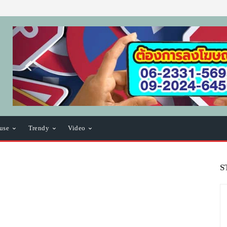
use
Trendy
Video
S