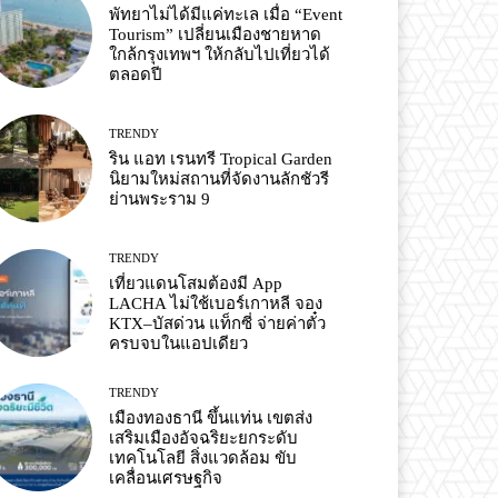
พัทยาไม่ได้มีแค่ทะเล เมื่อ “Event
Tourism” เปลี่ยนเมืองชายหาด
ใกล้กรุงเทพฯ ให้กลับไปเที่ยวได้
ตลอดปี
TRENDY
ริน แอท เรนทรี Tropical Garden
นิยามใหม่สถานที่จัดงานลักชัวรี
ย่านพระราม 9
TRENDY
เที่ยวแดนโสมต้องมี App
LACHA ไม่ใช้เบอร์เกาหลี จอง
KTX–บัสด่วน แท็กซี่ จ่ายค่าตั๋ว
ครบจบในแอปเดียว
TRENDY
เมืองทองธานี ขึ้นแท่น เขตส่ง
เสริมเมืองอัจฉริยะยกระดับ
เทคโนโลยี สิ่งแวดล้อม ขับ
เคลื่อนเศรษฐกิจ